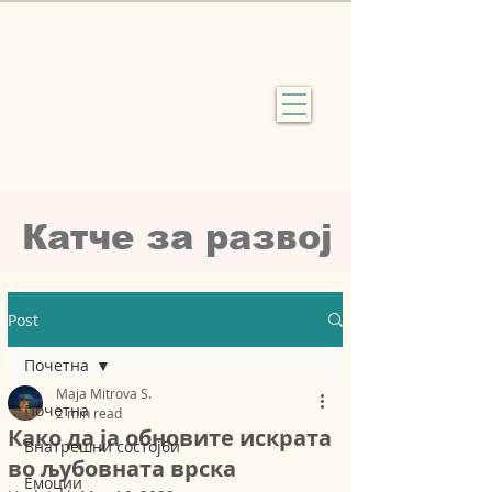
Катче за рaзвој
Post
Почетна
Maja Mitrova S.
Почетна
2 min read
Како да ја обновите искрата
Внатрешни состојби
во љубовната врска
Емоции