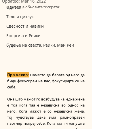
Updated:
Mar 16, 2022
Односи
Како да ја обновите “искрата”
Тело и циклус
Свесност и навики
Енергија и Реики
будење на свеста, Реики, Маи Реи
Прв чекор:
Наместо да барате од него да 
биде фокусиран на вас, фокусирајте се на 
себе.
Она што мажот го возбудува кај една жена 
е тоа кога таа е независна во однос на 
него. Кога мажот е со независна жена, 
тој чувствува дека има рамноправен 
партнер покрај себе. Кога таа ги напушта 