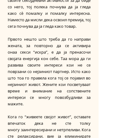
своите секојдневни активности за да биде 
со него, тој полека почнува да ја гледа 
како сè помалку и помалку интересна. 
Наместо да мисли дека освоил премија, тој 
сега почнува да ја гледа како товар.
Првото нешто што треба да го направи 
жената, за повторно да се активира 
онаа секси “искра”, е да ја пренасочи 
својата енергија кон себе. Таа мора да ги 
развива своите интереси кои не се 
поврзани со нејзиниот партнер. Исто како 
што тоа го правела кога тој се појавил во 
нејзиниот живот. Жените кои посветуваат 
време и внимание на сопствените 
интереси се многу повозбудливи за 
мажите.
Кога го “живеете својот живот”, оставате 
впечаток дека не сте толку 
многу заинтересирани и нетрпеливи. Кога 
сте релаксирани, вие ја елиминирате 