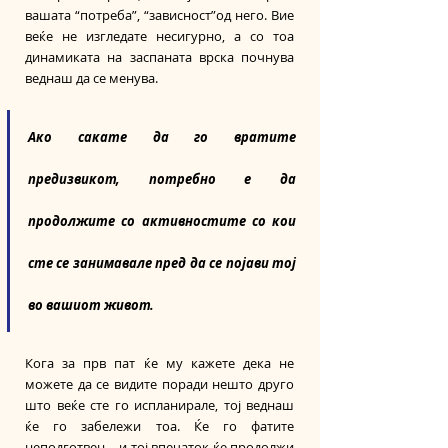
вашата “потреба”, “зависност”од него. Вие 
веќе не изгледате несигурно, а со тоа 
динамиката на заспаната врска почнува 
веднаш да се менува.
Ако сакате да го вратите 
предизвикот, потребно е да 
продолжите со активностите со кои 
сте се занимавале пред да се појави тој 
во вашиот живот.
Кога за прв пат ќе му кажете дека не 
можете да се видите поради нешто друго 
што веќе сте го испланирале, тој веднаш 
ќе го забележи тоа. Ќе го фатите 
неподготвен – и тој впечаток ќе продолжи 