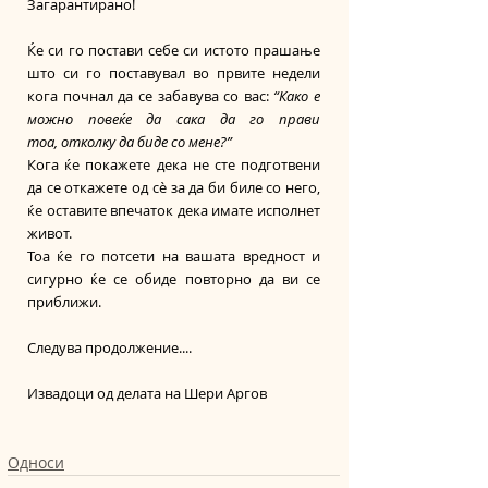
Загарантирано!
Ќе си го постави себе си истото прашање 
што си го поставувал во првите недели 
кога почнал да се забавува со вас: 
“Како е 
можно повеќе да сака да го прави 
тоа, отколку да биде со мене?”
Кога ќе покажете дека не сте подготвени 
да се откажете од сè за да би биле со него, 
ќе оставите впечаток дека имате исполнет 
живот.
Тоа ќе го потсети на вашата вредност и 
сигурно ќе се обиде повторно да ви се 
приближи.
Следува продолжение.... 
Извадоци од делата на Шери Аргов
Односи