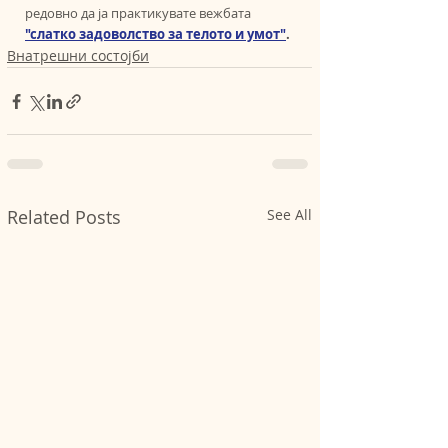
редовно да ја практикувате вежбата 
"слатко задоволство за телото и умот"
.
Внатрешни состојби
Related Posts
See All