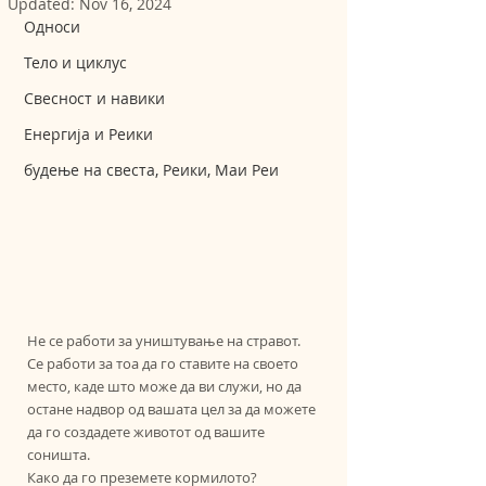
Updated:
Nov 16, 2024
Односи
Тело и циклус
Свесност и навики
Енергија и Реики
будење на свеста, Реики, Маи Реи
Не се работи за уништување на стравот. 
Се работи за тоа да го ставите на своето 
место, каде што може да ви служи, но да 
остане надвор од вашата цел за да можете 
да го создадете животот од вашите 
соништа.
Како да го преземете кормилото? 