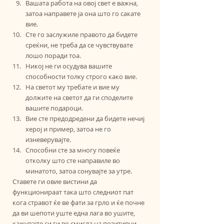
Вашата работа на овој свет е важна, 
затоа направете ја она што го сакате 
вие.
Сте го заслужиле правото да бидете 
среќни, не треба да се чувствувате 
лошо поради тоа.
Никој не ги осудува вашите 
способности толку строго како вие.
На светот му требате и вие му 
должите на светот да ги споделите 
вашите подароци.
Вие сте предодредени да бидете нечиј 
херој и пример, затоа не го 
изневерувајте.
Способни сте за многу повеќе 
отколку што сте направиле во 
минатото, затоа сонувајте за утре.
Ставете ги овие вистини да 
функционираат така што следниот пат 
кога стравот ќе ве фати за грло и ќе почне 
да ви шепоти уште една лага во ушите, 
кажувајте си ги во смисла на позитивни 