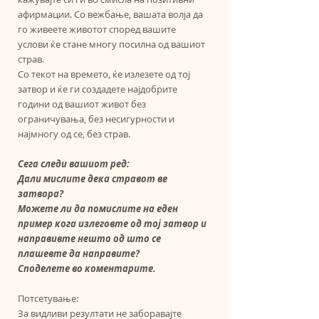
афирмации. Со вежбање, вашата волја да 
го живеете животот според вашите 
услови ќе стане многу посилна од вашиот 
страв. 
Со текот на времето, ќе излезете од тој 
затвор и ќе ги создадете најдобрите 
години од вашиот живот без 
ограничувања, без несигурности и 
најмногу од се, без страв.
Сега следи вашиот ред: 
Дали мислите дека стравот ве 
затвора? 
Можете ли да помислите на еден 
пример кога излеговте од тој затвор и 
направивте нешто од што се 
плашевте да направите? 
Споделете во коментарите.
Потсетување:
За видливи резултати не заборавајте 