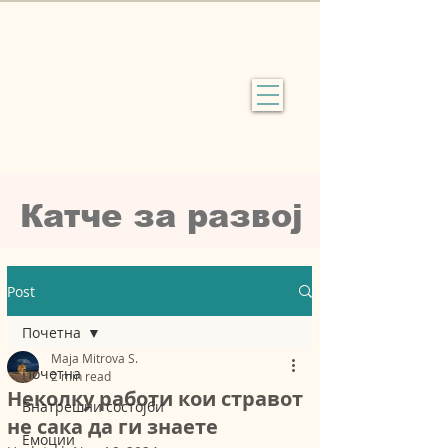
Катче за рaзвој
Post
Почетна
Maja Mitrova S.
Почетна
2 min read
Неколку работи кои стравот
Внатрешни состојби
не сака да ги знаете
Емоции