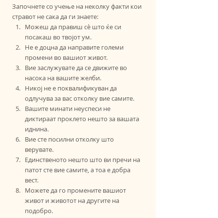
Започнете со учење на неколку факти кои 
стравот не сака да ги знаете:
Можеш да правиш сè што ќе си 
посакаш во твојот ум.
Не е доцна да направите големи 
промени во вашиот живот.
Вие заслужувате да се движите во 
насока на вашите желби.
Никој не е поквалификуван да 
одлучува за вас отколку вие самите.
Вашите минати неуспеси не 
диктираат проклето нешто за вашата 
иднина.
Вие сте посилни отколку што 
верувате.
Единственото нешто што ви пречи на 
патот сте вие ​​самите, а тоа е добра 
вест.
Можете да го промените вашиот 
живот и животот на другите на 
подобро.