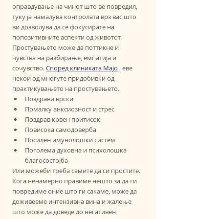
оправдување на чинот што ве повредил, 
туку ја намалува контролата врз вас што 
ви дозволува да се фокусирате на 
попозитивните аспекти од животот. 
Простувањето може да поттикне и 
чувства на разбирање, емпатија и 
сочувство. 
Според клиниката Мајо
 , еве 
некои од многуте придобивки од 
практикувањето на простувањето.
Поздрави врски
Помалку анксиозност и стрес
Поздрав крвен притисок
Повисока самодоверба
Посилен имунолошки систем
Поголема духовна и психолошка 
благосостојба
Или можеби треба самите да си простите. 
Кога ненамерно правиме нешто за да ги 
повредиме оние што ги сакаме, може да 
доживееме интензивна вина и жалење 
што може да доведе до негативен 