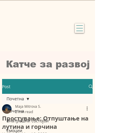
Катче за рaзвој
Post
Почетна
Maja Mitrova S.
Почетна
2 min read
Простување: Отпуштање на
Внатрешни состојби
лутина и горчина
Емоции