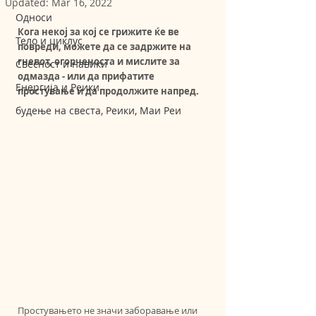
Updated:
Mar 16, 2022
Односи
Кога некој за кој се грижите ќе ве 
Тело и циклус
повреди, можете да се задржите на 
гневот, огорченоста и мислите за 
Свесност и навики
одмазда - или да прифатите 
Енергија и Реики
простување и да продолжите напред.
будење на свеста, Реики, Маи Реи
Простувањето не значи заборавање или 