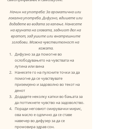
Начин на употреба: За ароматична или 
локална употреба. Дифузно, вдишете или 
додадете во водата за капење. Нанесете 
на круната на главата, задниот дел на 
вратот, зад ушите или внатрешните 
зглобови. Можна чувствителност на 
кожата.
Дифузно за да помогне во 
ослободувањето на чувствата на 
лутина или вина
Нанесете го на пулсните точки за да 
помогне да се чувствувате 
приземјено и задоволно во текот на 
денот
Додадете неколку капки во бањата за 
да поттикнете чувство на задоволство.
Поради неговиот смирувачки мирис, 
ова масло е одлично да се ставе 
навечер во дифузер за да се 
промовира здрав сон.