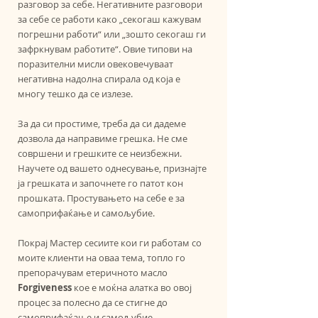
разговор за себе. Негативните разговори 
за себе се работи како „секогаш кажувам 
погрешни работи“ или „зошто секогаш ги 
зафркнувам работите“. Овие типови на 
поразителни мисли овековечуваат 
негативна надолна спирала од која е 
многу тешко да се излезе.
За да си простиме, треба да си дадеме 
дозвола да направиме грешка. Не сме 
совршени и грешките се неизбежни. 
Научете од вашето однесување, признајте 
ја грешката и започнете го патот кон 
прошката. Простувањето на себе е за 
самоприфаќање и самољубие. 
Покрај Мастер сесиите кои ги работам со 
моите клиенти на оваа тема, топло го 
препорачувам етеричното масло 
Forgiveness 
кое е моќна алатка во овој 
процес за полесно да се стигне до 
самоприфаќање и самољубие.