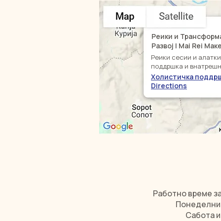
Реики и Трансформ
Развој | Mai Rei Ма
Реики сесии и алатк
поддршка и внатрешн
Холистичка поддр
Directions
Работно време за
Понеделник 
Сабота и