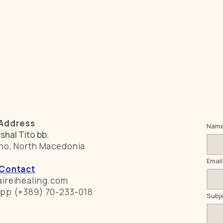
Address
Nam
shal Tito bb.
no, North Macedonia
Email
Contact
ireihealing.com
pp (+389) 70-233-018
Subj