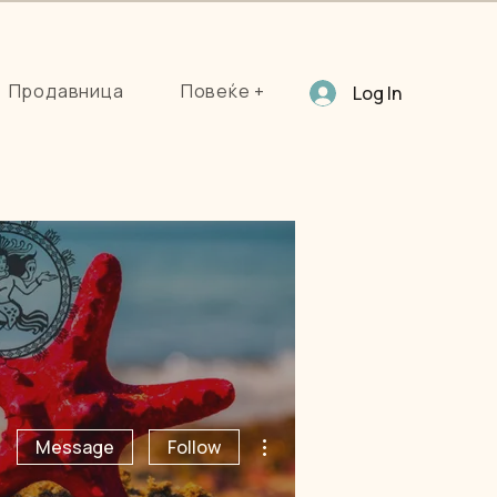
Продавница
Повеќе +
Log In
More actions
Message
Follow