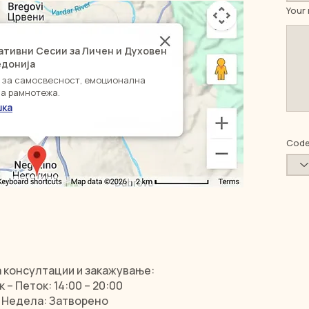
Your
ативни Сесии за Личен и Духовен
кедонија
и за самосвесност, емоционална
а рамнотежа.
шка
Cod
 консултации и закажување:
– Петок: 14:00 – 20:00
 Недела: Затворено