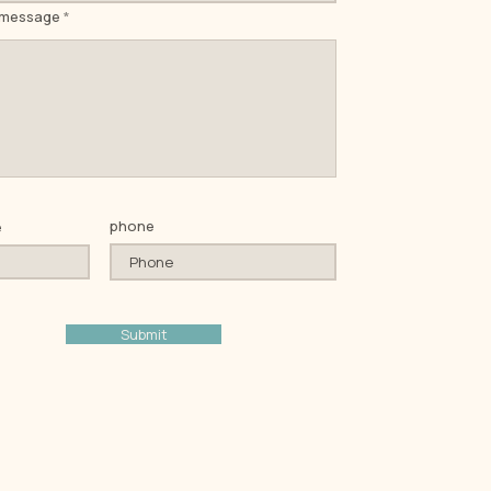
 message
phone
e
Submit