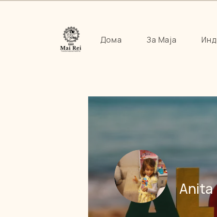
Дома
За Маја
Инд
Anita