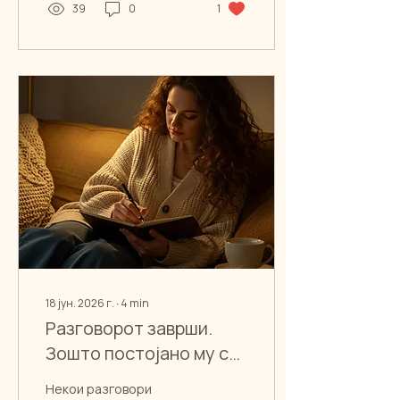
градење доверба во
39
0
1
сопствените одлуки.
18 јун. 2026 г.
∙
4
min
Разговорот заврши.
Зошто постојано му се
враќаш?
Некои разговори