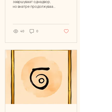
завршуваат однадвор,
но внатре продолжуваат
да живеат уште долго.
Еве зошто се враќаат, и
едно мало нешто што
навистина помага да се
пушти.
40
0