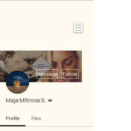
More actions
Message
Follow
Admin
Maja Mitrova S.
Profile
Files