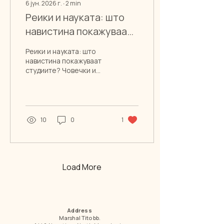
6 јун. 2026 г.
∙
2
min
Реики и науката: што
навистина покажуваат
студиите?
Реики и науката: што
навистина покажуваат
студиите? Човечки и
јасен преглед на
истражувањата за
Реики, стрес, нервен
систем, болка и
квалитет на живот — без
10
0
1
претерувања и без
медицински ветувања.
Load More
Address
Marshal Tito bb.