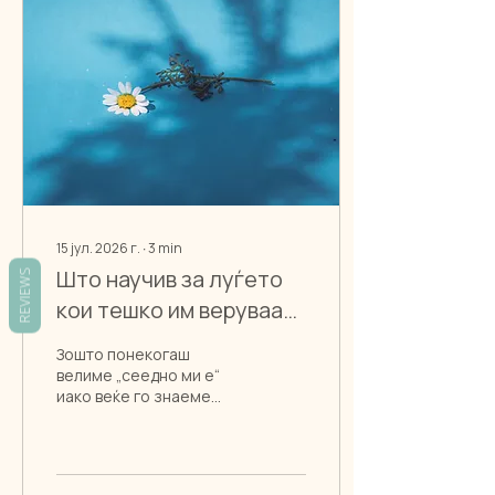
15 јул. 2026 г.
∙
3
min
Што научив за луѓето
REVIEWS
кои тешко им веруваат
на сопственото „да“ и
Зошто понекогаш
„не“
велиме „сеедно ми е“
иако веќе го знаеме
своето „да“ или „не“?
Текст за туѓото
одобрување, телесните
сигнали и постепеното