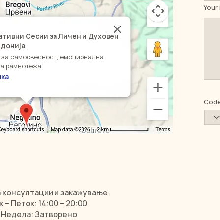
Your
ативни Сесии за Личен и Духовен
кедонија
и за самосвесност, емоционална
а рамнотежа.
шка
Cod
 консултации и закажување:
– Петок: 14:00 – 20:00
 Недела: Затворено