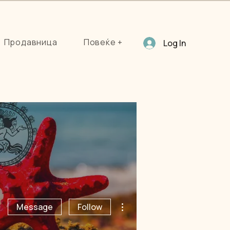
Продавница
Повеќе +
Log In
More actions
Message
Follow