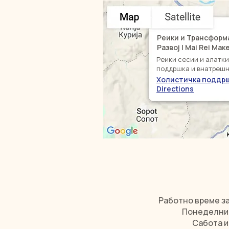
Реики и Трансформ
Развој | Mai Rei Ма
Реики сесии и алатк
поддршка и внатрешн
Холистичка поддр
Directions
Работно време за
Понеделник 
Сабота и