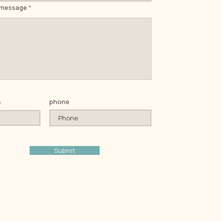
 message
phone
e
Submit