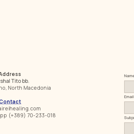
Address
Nam
shal Tito bb.
no, North Macedonia
Email
Contact
ireihealing.com
pp (+389) 70-233-018
Subj