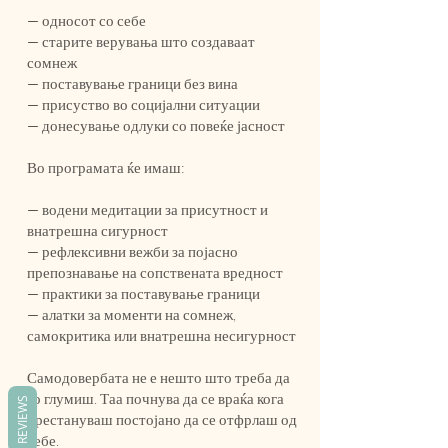
— односот со себе
— старите верувања што создаваат
сомнеж
— поставување граници без вина
— присуство во социјални ситуации
— донесување одлуки со повеќе јасност
Во програмата ќе имаш:
— водени медитации за присутност и
внатрешна сигурност
— рефлексивни вежби за појасно
препознавање на сопствената вредност
— практики за поставување граници
— алатки за моменти на сомнеж,
самокритика или внатрешна несигурност
Самодовербата не е нешто што треба да
го глумиш. Таа почнува да се враќа кога
REVIEWS
престануваш постојано да се отфрлаш од
себе.