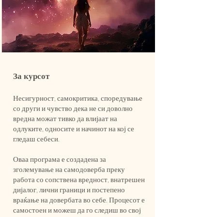
За курсот
Несигурност, самокритика, споредување
со други и чувство дека не си доволно
вредна можат тивко да влијаат на
одлуките, односите и начинот на кој се
гледаш себеси.
Оваа програма е создадена за
зголемување на самодоверба преку
работа со сопствена вредност, внатрешен
дијалог, лични граници и постепено
враќање на довербата во себе. Процесот е
самостоен и можеш да го следиш во свој