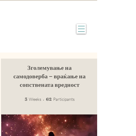
Зголемување на
самодоверба – враќање на
сопствената вредност
3 Weeks
62 Participants
3
Weeks
62
Participants