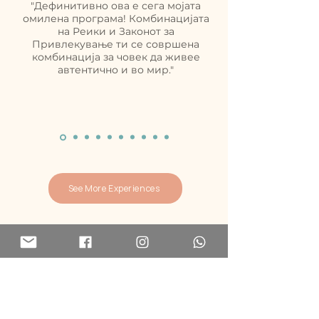
"Дефинитивно ова е сега мојата
омилена програма! Комбинацијата
на Реики и Законот за
Привлекување ти се совршена
комбинација за човек да живее
автентично и во мир."
See More Experiences
Address
5321 NE 24th Terrace
Fort Lauderdale, FL 33308