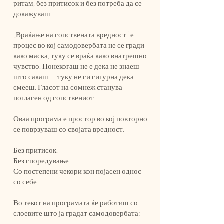
ритам, без притисок и без потреба да се
докажуваш.
„Враќање на сопствената вредност“ е
процес во кој самодовербата не се гради
како маска, туку се враќа како внатрешно
чувство. Понекогаш не е дека не знаеш
што сакаш — туку не си сигурна дека
смееш. Гласот на сомнеж станува
погласен од сопствениот.
Оваа програма е простор во кој повторно
се поврзуваш со својата вредност.
Без притисок.
Без споредување.
Со постепени чекори кон појасен однос
со себе.
Во текот на програмата ќе работиш со
слоевите што ја градат самодовербата: