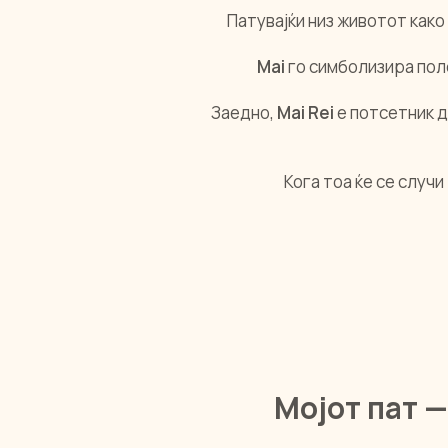
Патувајќи низ животот како 
Mai
го симболизира пол
Заедно,
Mai Rei
е потсетник д
Кога тоа ќе се случ
Мојот пат 