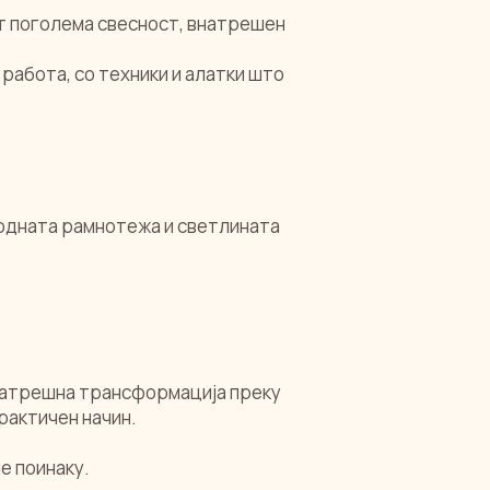
аат поголема свесност, внатрешен
работа, со техники и алатки што
родната рамнотежа и светлината
внатрешна трансформација преку
рактичен начин.
е поинаку.