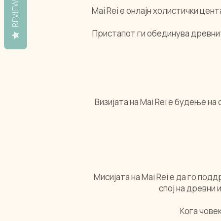
REVIEWS
Mai Rei е онлајн холистички цен
Пристапот ги обединува древнит
Визијата на Mai Rei е будење 
Мисијата на Mai Rei е да го по
спој на древни 
Кога човек