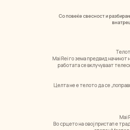
Со повеќе свесност и разбира
внатреш
Телот
Mai Rei го зема предвид начинот 
работата се вклучуваат телес
Целта не е телото да се „поправ
Mai 
Во срцето на овој пристап е тра