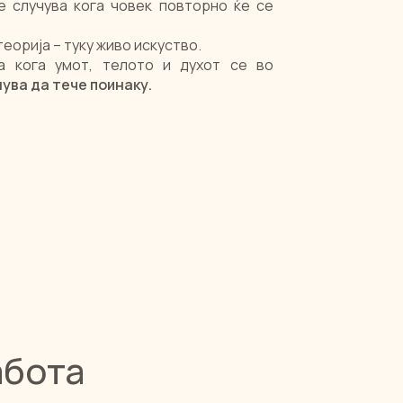
е случува кога човек повторно ќе се
теорија – туку живо искуство.
а кога умот, телото и духот се во
а да тече поинаку.​​​​
абота