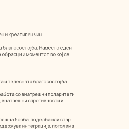
ен и креативен чин.
та благосостојба. Наместо еден
 обрасци и моментот во кој се
та и телесната благосостојба.
, работа со внатрешни поларитети
а, внатрешни спротивности и
решна борба, поделба или стар
поддржува интеграција, поголема