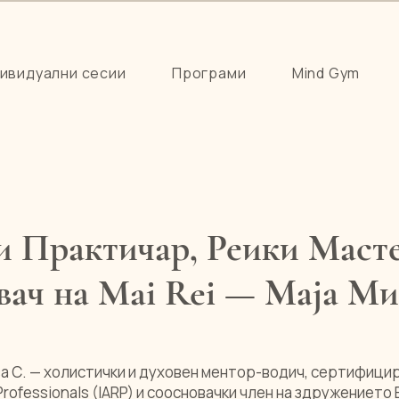
ивидуални сесии
Програми
Mind Gym
и Практичар, Реики Масте
ач на Mai Rei — Маја Ми
ва С. — холистички и духовен ментор-водич, сертифици
ki Professionals (IARP) и соосновачки член на здружението