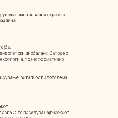
ерувања, емоционалните рани и
озадина.
ојба.
и енергетски дисбаланс. Затоа во
лексологија, трансформативно
смирување, виталност и поголема
екот.
трова С. го поседува највисокиот