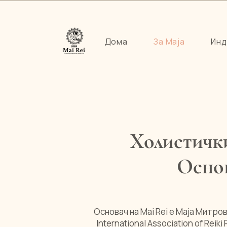
Дома
За Маја
Инд
Холистичк
Основ
Основач на Mai Rei е Маја Митро
International Association of Rei