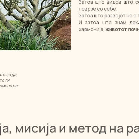
Затоа што видов што с
поврзе со себе.
Затоа што развојот не е 
И затоа што знам дек
хармонија,
животот почнув
те за да
то ги
ромена на
ја, мисија и метод на р