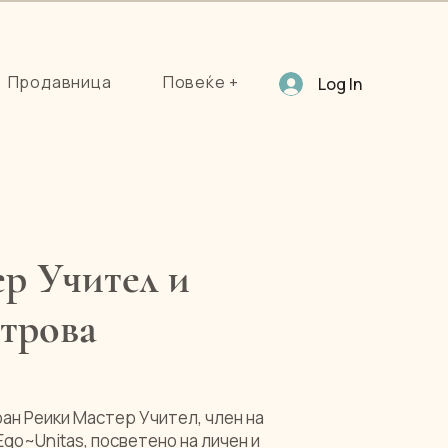
Продавница
Повеќе +
Log In
р Учител и
трова
ран Реики Мастер Учител, член на
 Ego~Unitas, посветено на личен и