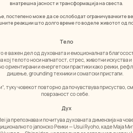
внатрешна јасност и трансформација на свеста.
ње, постепено може да се ослободат ограничувачките в
ните реакции што долго време го воделе животот од п
Тело
о е важен дел од духовната и емоционалната благосост
на кој телото носи напнатост, стрес, животни искуства 
но ориентирани и енергетски практики како реики, реф
дишење, grounding техники и соматски пристапи.
и“, туку човекот повторно да почувствува присуство, 
поврзаност со себе.
Дух
Rei ја препознава и почитува духовната димензија на чов
диционалното јапонско Реики — Usui Ryoho, каде Маја Ми