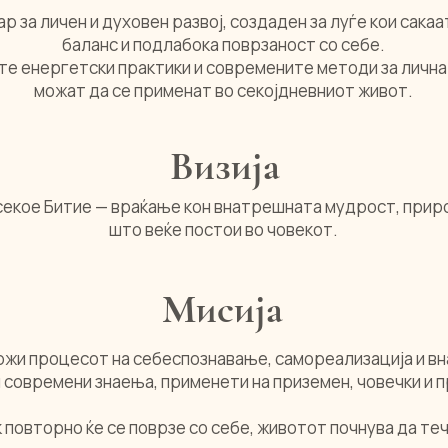
тар за личен и духовен развој, создаден за луѓе кои сак
баланс и подлабока поврзаност со себе.
е енергетски практики и современите методи за лична 
можат да се применат во секојдневниот живот.
Визија
на секое Битие — враќање кон внатрешната мудрост, при
што веќе постои во човекот.
Мисија
ддржи процесот на себеспознавање, самореализација и 
и современи знаења, применети на приземен, човечки и п
 повторно ќе се поврзе со себе, животот почнува да теч