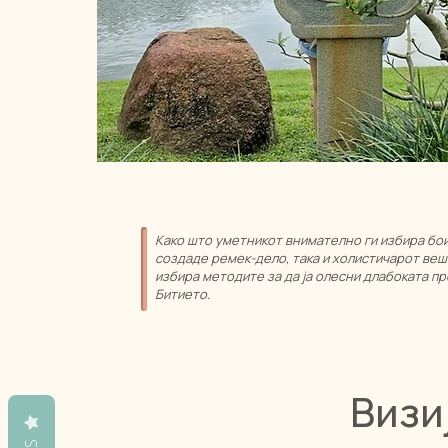
Како што уметникот внимателно ги избира бои
создаде ремек-дело, така и холистичарот веш
избира методите за да ја олесни длабоката п
Битието.
Визи