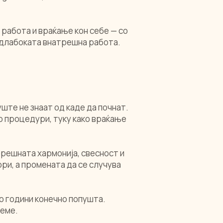
а работа и враќање кон себе — со
 длабоката внатрешна работа.
ште не знаат од каде да почнат.
о процедури, туку како враќање
трешната хармонија, свесност и
ри, а промената да се случува
о години конечно попушта.
реме.