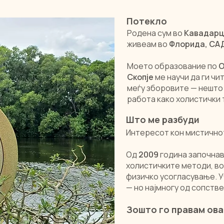
Потекло
Родена сум во
Кавадарц
живеам во
Флорида, СА
Моето образование по
О
Скопје
ме научи да ги ч
меѓу зборовите — нешто 
работа како холистички 
Што ме разбуди
Интересот кон мистичнот
Од
2009
година започнав
холистичките методи, во
физичко усогласување. У
— но најмногу од сопств
Зошто го правам ова