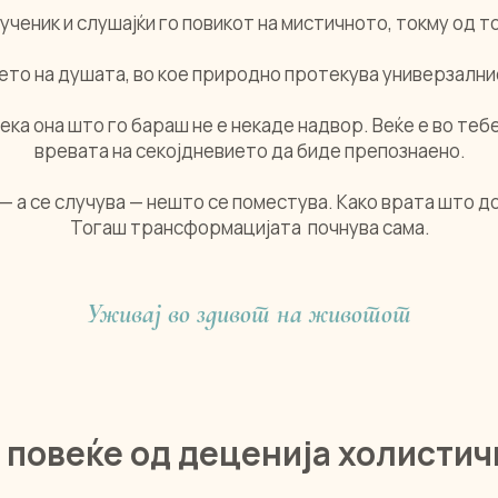
ученик и слушајќи го повикот на мистичното, токму од т
ето на душата, во кое природно протекува универзални
ека она што го бараш не е некаде надвор. Веќе е во тебе
вревата на секојдневието да биде препознаено.
и — а се случува — нешто се поместува. Како врата што д
Тогаш трансформацијата почнува сама.
Уживај во здивот на животот
— повеќе од деценија холистич