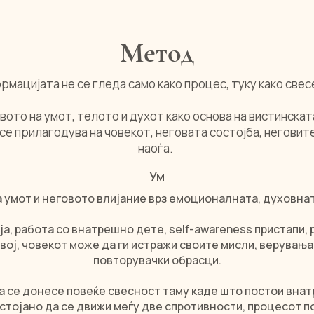
Метод
ормацијата не се гледа само како процес, туку како свес
ото на умот, телото и духот како основа на вистинска
е прилагодува на човекот, неговата состојба, неговите
наоѓа.
Ум
на умот и неговото влијание врз емоционалната, духовна
ја, работа со внатрешно дете, self-awareness пристапи
звој, човекот може да ги истражи своите мисли, верувањ
повторувачки обрасци.
да се донесе повеќе свесност таму каде што постои внат
стојано да се движи меѓу две спротивности, процесот 