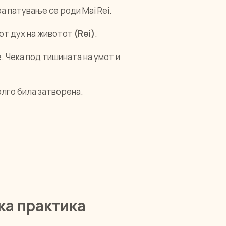
оа патување се роди Mai Rei.
от дух на животот
(Rei)
.
. Чека под тишината на умот и
олго била затворена.
ка практика