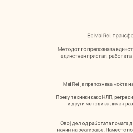
Во Mai Rei, трансф
Методот го препознава единств
единствен пристап, работата с
Mai Rei ја препознава моќта 
Преку техники како НЛП, регреси
и други методи за личен ра
Овој дел од работата помага 
начин на реагирање. Наместо по