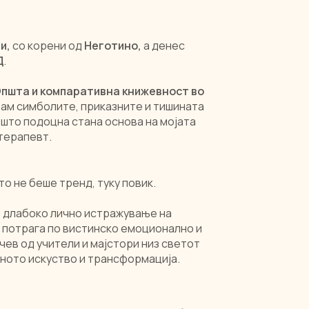
и,
со корени од
Неготино,
а денес
Д
.
пшта и компаративна книжевност во
итам симболите, приказните и тишината
што подоцна стана основа на мојата
терапевт.
о не беше тренд, туку повик.
 длабоко лично истражување на
 потрага по вистинско емоционално и
чев од учители и мајстори низ светот
еното искуство и трансформација.