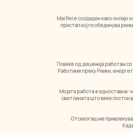
Mai Rei е создаден како онлајн 
пристап кој ги обединува ре
Повеќе од деценија работам со 
Работиме преку Реики, енергет
Мојата работа е едноставна: ч
светлината што веќе постои в
Отсекогаш ме привлекувал
Кад