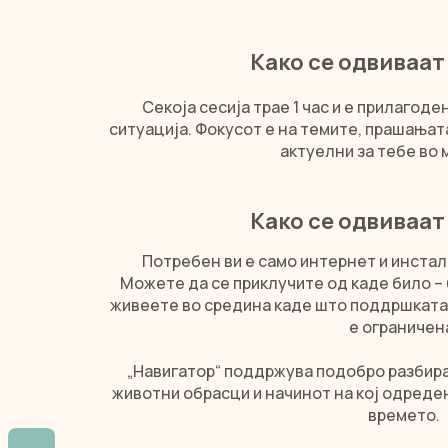
Како се одвиваат
Секоја сесија трае 1 час и е прилагод
ситуација. Фокусот е на темите, прашањат
актуелни за тебе во
Како се одвиваат
Потребен ви е само интернет и инста
Можете да се приклучите од каде било – 
живеете во средина каде што поддршката 
е ограничен
„Навигатор“ поддржува подобро разбира
животни обрасци и начинот на кој одреде
времето.