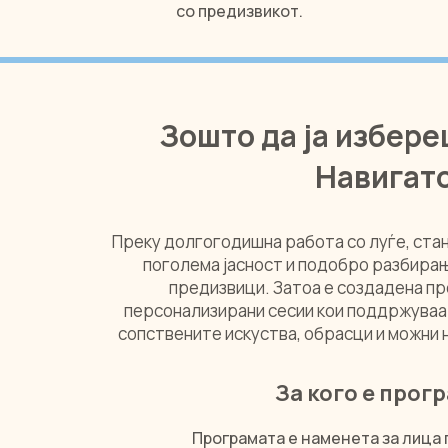
со предизвикот.
Зошто да ја избер
Навигат
Преку долгогодишна работа со луѓе, стан
поголема јасност и подобро разбира
предизвици. Затоа е создадена пр
персонализирани сесии кои поддржуваа
сопствените искуства, обрасци и можни 
За кого е прог
​Програмата е наменета за лица 