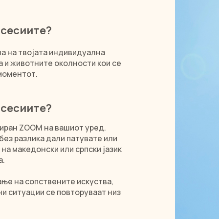
 сесиите?
ена на твојата индивидуална
а и животните околности кои се
 моментот.
 сесиите?
лиран ZOOM на вашиот уред.
без разлика дали патувате или
на македонски или српски јазик
а.
ње на сопствените искуства,
ни ситуации се повторуваат низ