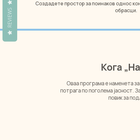
Создадете простор за поинаков однос ко
обрасци.
REVIEWS
Кога „На
Оваа програма е наменета за
потрага по поголема јасност. 
повик за по