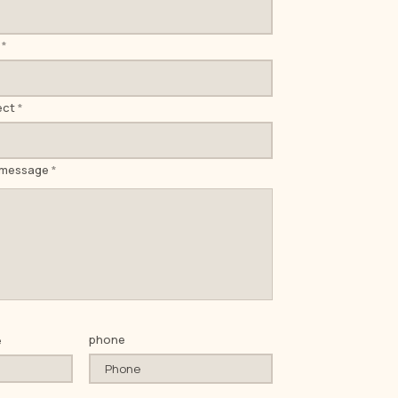
ect
 message
phone
e