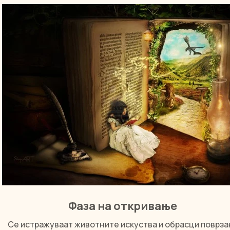
Фаза на откривање
Се истражуваат животните искуства и обрасци поврза