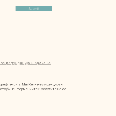
Submit
 за рефундација и враќање
орефлексија. Mai Rei не е лиценциран
стојби. Информациите и услугите не се