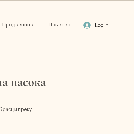
Продавница
Повеќе +
Log In
на насока
обрасци преку