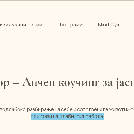
ивидуални сесии
Програми
Mind Gym
р – Личен коучинг за јас
 подлабоко разбирање на себе и сопствените животни 
три фази на длабинска работа.