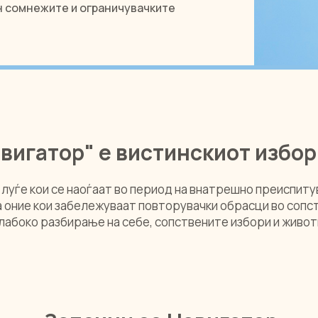
н сомнежите и ограничувачките
вигатор" е вистинскиот избор
 луѓе кои се наоѓаат во период на внатрешно преиспит
За оние кои забележуваат повторувачки обрасци во сопс
длабоко разбирање на себе, сопствените избори и живот