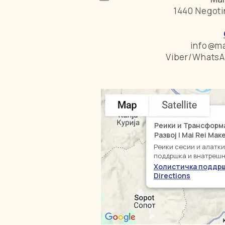
1440 Negoti
info@ma
Viber/WhatsA
Реики и Трансформ
Развој | Mai Rei Ма
Реики сесии и алатк
поддршка и внатрешн
Холистичка поддр
Directions