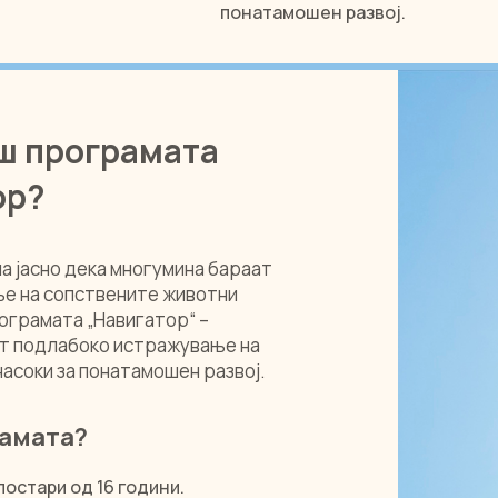
понатамошен развој.
еш програмата
ор?
а јасно дека многумина бараат
ње на сопствените животни
ограмата „Навигатор“ –
т подлабоко истражување на
насоки за понатамошен развој.
рамата?
постари од 16 години.