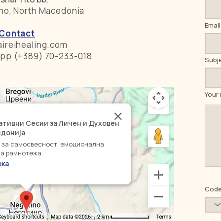
no, North Macedonia
Email
Contact
ireihealing.com
pp (+389) 70-233-018
Subj
Your
ативни Сесии за Личен и Духовен
кедонија
и за самосвесност, емоционална
а рамнотежа.
шка
Cod