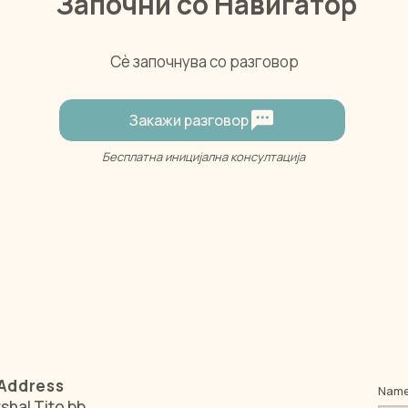
Започни со Навигатор
Сè започнува со разговор
Закажи разговор
Бесплатна иницијална консултација
Address
Nam
shal Tito bb.