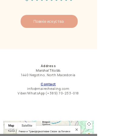
Повеќе искуства
Address
Marshal Tito bb.
1440 Negotino, North Macedonia
Contact
info@maireihealing.com
Viber/WhatsApp (+389)
70-233-018
Реики и Трансформативни Сесии за Личен и
Духовен Развој | Mai Rei Македонија