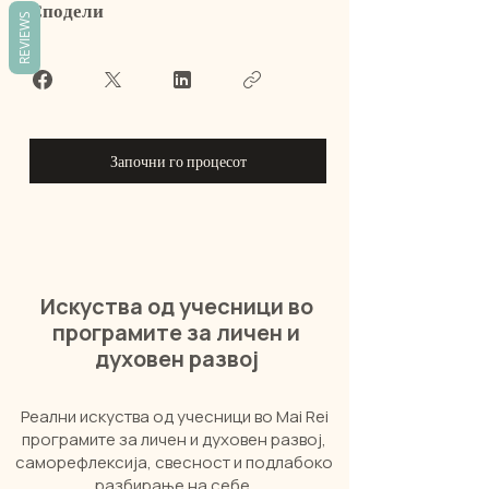
Сподели
REVIEWS
Започни го процесот
Искуства од учесници во
програмите за личен и
духовен развој
Реални искуства од учесници во Mai Rei
програмите за личен и духовен развој,
саморефлексија, свесност и подлабоко
разбирање на себе.