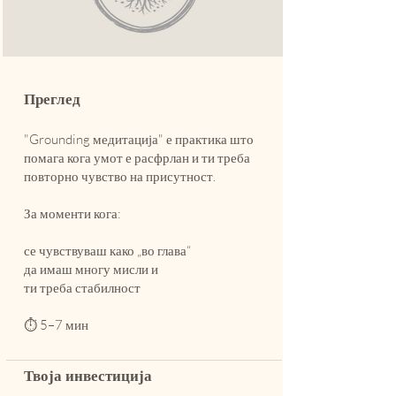
Преглед
"Grounding медитација" е практика што
помага кога умот е расфрлан и ти треба
повторно чувство на присутност.
За моменти кога:
се чувствуваш како „во глава“
да имаш многу мисли и
ти треба стабилност
⏱ 5–7 мин
Твоја инвестиција