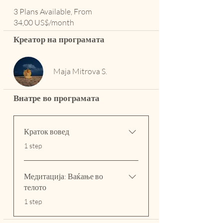
3 Plans Available, From
34,00 US$/month
Креатор на програмата
Maja Mitrova S.
Внатре во програмата
Краток вовед
.
1 step
Медитација: Ваќање во
телото
.
1 step