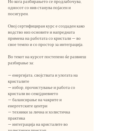
Но кога разбирањето се продлабочува,
односот со нив станува појасен и
посигурен.
Овој сертифициран курс е создаден како
водство низ основите и напредната
примена на работата со кристали — во
свое темпо и со простор за интеграција.
Во текот на курсот постепено ќе развиеш
разбирање за:
— енергијата, својствата и улогата на
кристалите
— избор, прочистување и работа со
кристали во секојдневието
— балансирање на чакрите и
енергетските центри
— техники за лична и холистичка
практика
— интеграција на кристалите во
холистички пристап