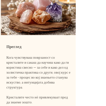
Преглед
Кога чувствуваш поврзаност со
кристалите и сакаш да научиш како да ги
користиш свесно — за себе и како дел од
холистичка практика со други, овој курс е
за тебе - процес во кој знаењето станува
искуство, а интуицијата добива
структура.
Кристалите често нè привлекуваат пред
да знаеме зошто.