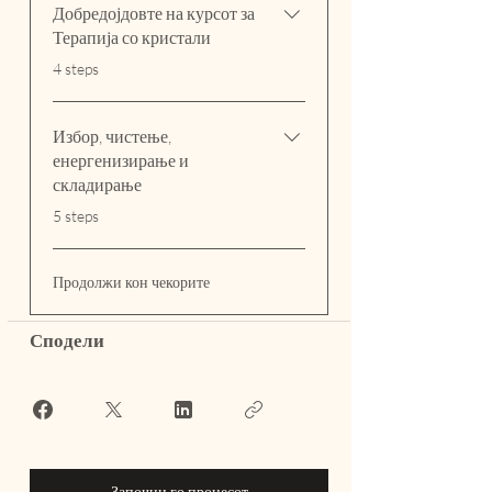
Добредојдовте на курсот за
Терапија со кристали
.
4 steps
Избор, чистење,
енергенизирање и
складирање
.
5 steps
Продолжи кон чекорите
Сподели
Започни го процесот