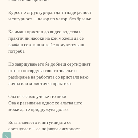
Курсот е структуриран да ти даде јасност
и сигурност — чекор по чекор, без брзање.
Ќе имаш пристап до видео водства и
практични насоки на кои можеш да се
враќаш секогаш кога ќе почувствуваш
потреба.
По завршувањето ќе добиеш сертификат
што го потврдува твоето знаење и
разбирање на работата со кристали како
лична или холистичка практика.
Ова не е само учење техники.
Ова е развивање однос со алатка што
може да те придружува долго.
Кога знаењето и интуицијата се
сретнуваат — се појавува сигурност.