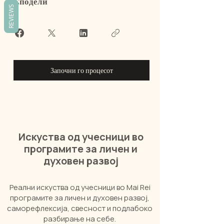
Сподели
REVIEWS
Започни го процесот
Искуства од учесници во
програмите за личен и
духовен развој
Реални искуства од учесници во Mai Rei
програмите за личен и духовен развој,
саморефлексија, свесност и подлабоко
разбирање на себе.