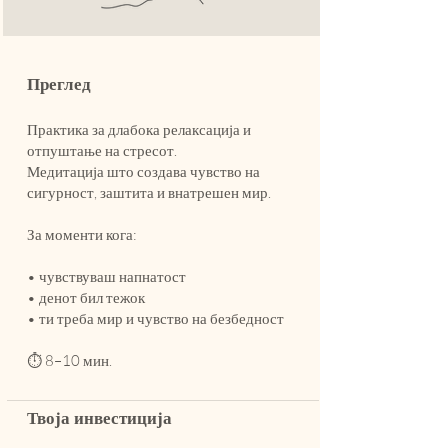
Преглед
Практика за длабока релаксација и
отпуштање на стресот.
Медитација што создава чувство на
сигурност, заштита и внатрешен мир.
За моменти кога:
• чувствуваш напнатост
• денот бил тежок
• ти треба мир и чувство на безбедност
⏱ 8–10 мин.
Твоја инвестиција