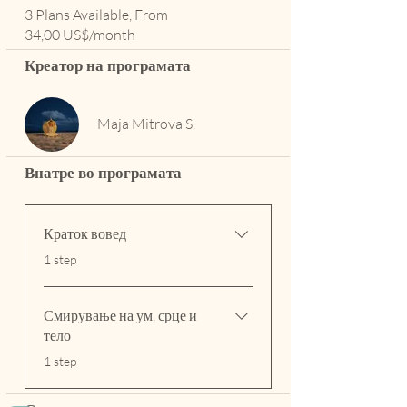
3 Plans Available, From
34,00 US$/month
Креатор на програмата
Maja Mitrova S.
Внатре во програмата
Краток вовед
.
1 step
Смирување на ум, срце и
тело
.
1 step