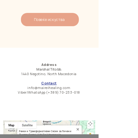
Повеќе искуства
Address
Marshal Tito bb.
1440 Negotino, North Macedonia
Contact
info@maireihealing.com
Viber/WhatsApp (+389)
70-233-018
Реики и Трансформативни Сесии за Личен и
Духовен Развој | Mai Rei Македонија
Реики сесии и алатки за самосвесност, емоционална