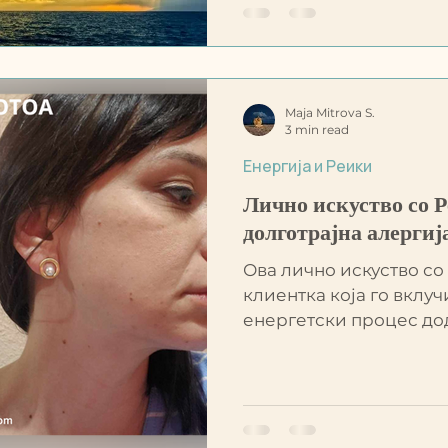
Maja Mitrova S.
3 min read
Енергија и Реики
Лично искуство со Р
долготрајна алергиј
Ова лично искуство со
клиентка која го вклуч
енергетски процес дод
долготрајна алергија.