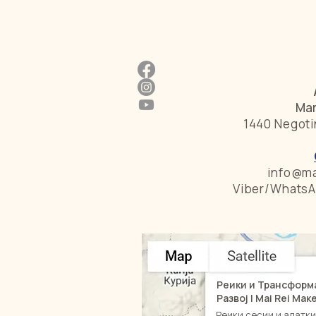
Mar
1440 Negoti
info@ma
Viber/WhatsA
Реики и Трансформ
Развој | Mai Rei Ма
Реики сесии и алатк