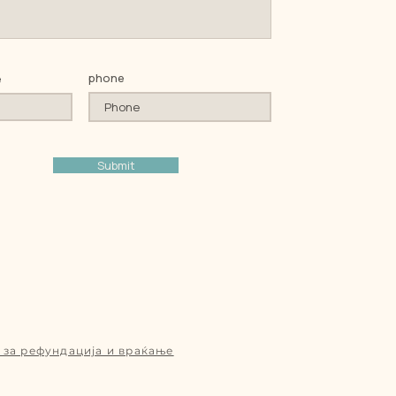
phone
e
Submit
 за рефундација и враќање