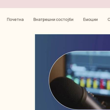
Почетна
Внатрешни состојби
Емоции
Енергија и Реики
будење на свеста, Реики, 