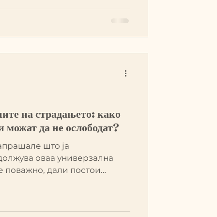
ите на страдањето: како
 можат да не ослободат?
апрашале што ја
должува оваа универзална
е поважно, дали постои