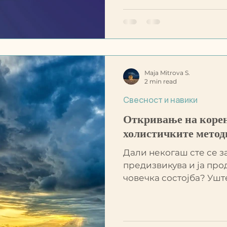
Maja Mitrova S.
2 min read
Свесност и навики
Откривање на корен
холистичките методи
Дали некогаш сте се з
предизвикува и ја про
човечка состојба? Ушт
холистички ме