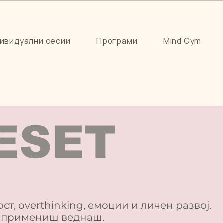
ивидуални сесии
Програми
Mind Gym
ESET
т, overthinking, емоции и личен развој.
и примениш веднаш.