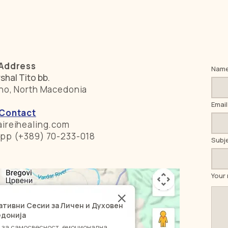
Address
Nam
shal Tito bb.
no, North Macedonia
Email
Contact
ireihealing.com
pp (+389) 70-233-018
Subj
Your
ативни Сесии за Личен и Духовен
кедонија
и за самосвесност, емоционална