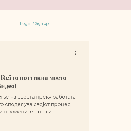
Log in / Sign up
 Rei го поттикна моето
Видео)
ење на свеста преку работата
го споделува својот процес,
 и промените што ги