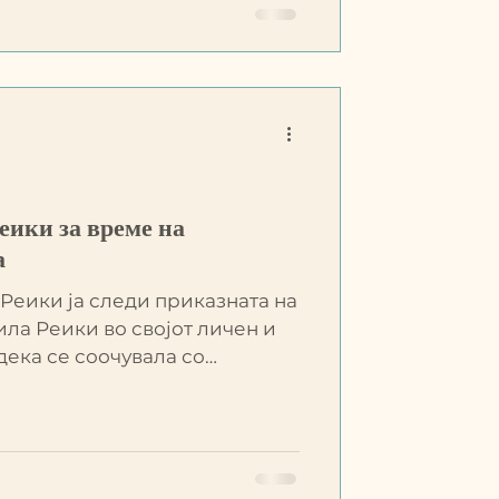
еики за време на
а
 Реики ја следи приказната на
ила Реики во својот личен и
ека се соочувала со