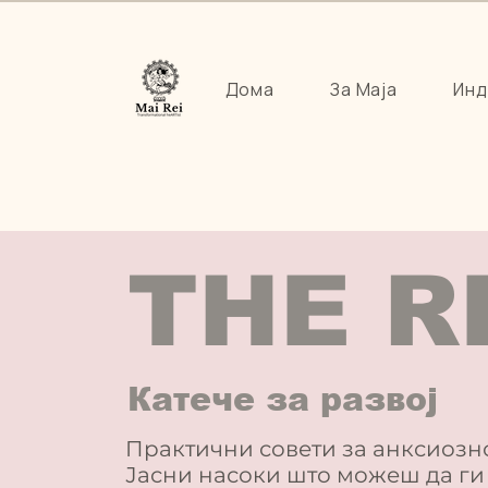
Дома
За Маја
Инд
THE R
Катече за развој
Практични совети за анксиознос
Јасни насоки што можеш да г