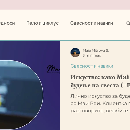
Односи
Тело и циклус
Свесност и навики
Маи Реи
Maja Mitrova S.
3 min read
Свесност и навики
Искуство: како Mai
будење на свеста (+
Лично искуство за буд
со Маи Реи. Клиентка 
разговорите, вежбите
забележала во себе.