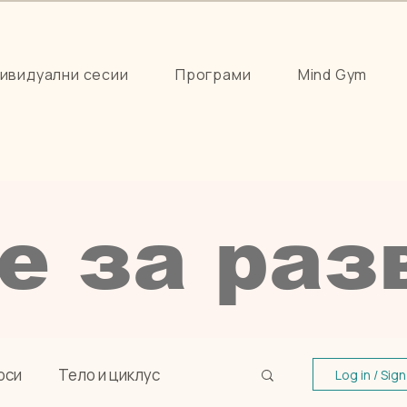
ивидуални сесии
Програми
Mind Gym
е за рaз
оси
Тело и циклус
Log in / Sig