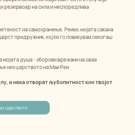
ќи резервоар на сила и неспоредлива 
ветеност на самохранење. Реики, мојата сакана 
цврст придружник, кој ќе го повикувам секогаш 
 мојата душа - зборови врежани на оваа 
е низ царството на Маи Реи. 
елу, и нека отворат љубопитност кон твојот 
во Царството