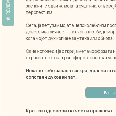
REVIEWS
заспаните одаи на мојата суштина, отворај
перспектива.
Сега, ја ветувам мојата непоколеблива пос
доверлива личност, засекогаш ќе биде мој 
кога мојот дух копнее за утеха или обнова.
Овие исповеди ја открија метаморфозата на
страница, ехо на трансформативно патувањ
Нека во тебе запалат искра, драг читат
сопствен духовен пат.
Влези 
Кратки одговори на чести прашања