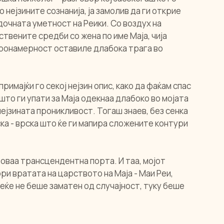
 нејзините сознанија, ја замолив да ги открие 
дочната уметност на Реики. Со воздух на 
твените средби со жена по име Маја, чија 
ронамерност оставиле длабока трага во 
римајќи го секој нејзин опис, како да фаќам спас 
што ги упати за Маја одекнаа длабоко во мојата 
ејзината проникливост. Тогаш знаев, без сенка 
а - врска што ќе ги мапира сложените контури 
 оваа трансцендентна порта. И таа, мојот 
ри вратата на царството на Маја - Маи Реи, 
еќе не беше заматен од случајност, туку беше 