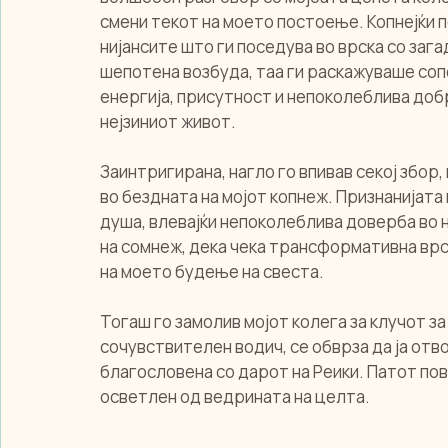
смени текот на моето постоење. Копнејќи по
нијансите што ги поседува во врска со зага
шепотена возбуда, таа ги раскажуваше сопс
енергија, присутност и непоколеблива доб
нејзиниот живот.
Заинтригирана, нагло го впивав секој збор, п
во бездната на мојот копнеж. Признанијата 
душа, влевајќи непоколеблива доверба во н
на сомнеж, дека чека трансформативна врск
на моето будење на свеста.
Тогаш го замолив мојот колега за клучот за
сочувствителен водич, се обврза да ја отво
благословена со дарот на Реики. Патот пов
осветлен од ведрината на целта.