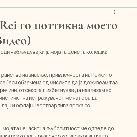
 на свеста, Реики, Маи Реи
 Rei го поттикна моето
Видео)
роди набљудувајќи ја мојата ценета колешка 
ранство на знаење, привлечноста на Реики го 
 себеси обземена од мислите да ја доживеам таа 
ричини, отсекогаш избегнував да навлезам во 
инстинкт на истражувачот ме натера да 
онлајн и офлајн неостварлива врска со 
н, мојата ненаситна љубопитност ме одведе до 
ка психолог - разговор кој засекогаш ќе го 