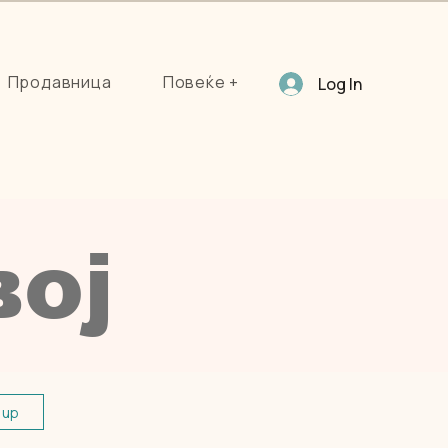
Продавница
Повеќе +
Log In
вој
n up