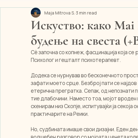
Maja Mitrova S.
3 min read
Свесност и навики
Енергија и Реики
будење
Искуство: како Mai
будење на свеста (+
Сè започна со копнеж, фасцинација која се 
Психолог и гешталт психотерапевт.
Додека се нурнував во бесконечното прост
зафати моето срце. Безброј пати се најдов
етерична прегратка. Сепак, од непознати п
тие длабочини. Наместо тоа, мојот вроден 
скенирам низ Скопје, испитувајќи ја секоја 
практичарите на Реики.
Но, судбината имаше свои дизајни. Еден де
волшебен разговор со мојоата ценета колеш