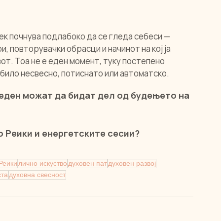
ек почнува подлабоко да се гледа себеси — 
и, повторувачки обрасци и начинот на кој ја 
от. Тоа не е еден момент, туку постепено 
било несвесно, потиснато или автоматско.
еден можат да бидат дел од будењето на 
о Реики и енергетските сесии?
Реики
лично искуство
духовен пат
духовен развој
ста
духовна свесност