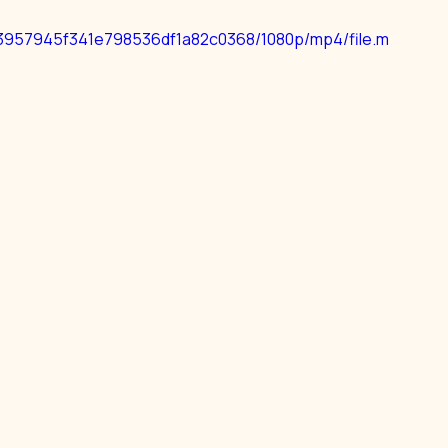
923957945f341e798536df1a82c0368/1080p/mp4/file.m