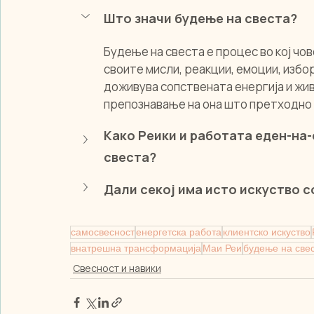
Што значи будење на свеста?
Будење на свеста е процес во кој чов
своите мисли, реакции, емоции, избор
доживува сопствената енергија и жив
препознавање на она што претходно 
Како Реики и работата еден-на-
свеста?
Дали секој има исто искуство с
самосвесност
енергетска работа
клиентско искуство
внатрешна трансформација
Маи Реи
будење на све
Свесност и навики