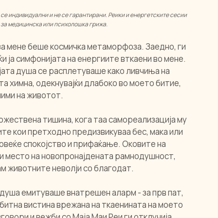
 се индивидуални и не се гарантирани. Реики и енергетските сесии 
а за медицинска или психолошка грижа.
за мене беше космичка метаморфоза. Заедно, ги 
 ја симфонијата на енергиите вткаени во мене. 
ојата душа се расплетуваше како ливчиња на 
та химна, одекнувајќи длабоко во моето битие, 
лими на животот.
ожествена тишина, кога таа самореализација му 
те кои претходно предизвикуваа бес, мака или 
овеќе спокојство и прифаќање. Оковите на 
ќи место на новопронајдената рамнодушност, 
м животните неволји со благодат.
 душа емитуваше внатрешен аларм - за прв пат, 
битна вистина врежана на ткаенината на моето 
овори и вежби со Маја Маи Реи ги отклучија 