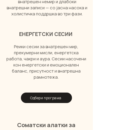
внатрешен немир и длабоки
внатрешни записи — со јасна насока и
холистичка поддршка во три фази.
ЕНЕРГЕТСКИ СЕСИИ
Реики сесии за внатрешен мир,
прекумерни мисли, енергетска
работа, чакри и аура. Сесии насочени
кон енергетски и емоционален
баланс, присутност и внатрешна
рамнотежа.
Одбери програма
Соматски алатки за