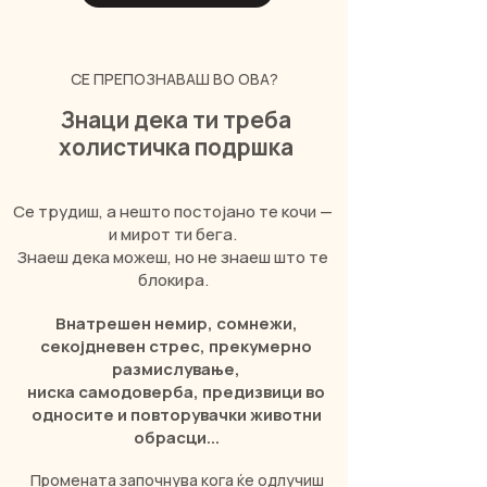
СЕ ПРЕПОЗНАВАШ ВО ОВА?
Знаци дека ти треба
холистичкa подршка
Се трудиш, а нешто постојано те кочи —
и мирот ти бега.
Знаеш дека можеш, но не знаеш што те
блокира.
Внатрешен немир, сомнежи,
секојдневен стрес, прекумерно
размислување,
ниска самодоверба, предизвици во
односите и повторувачки животни
обрасци...
Промената започнува кога ќе одлучиш