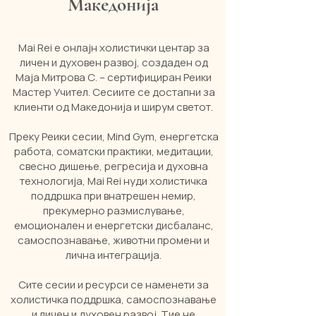
Македонија
Mai Rei е онлајн холистички центар за
личен и духовен развој, создаден од
Маја Митрова С. – сертифициран Реики
Мастер Учител. Сесиите се достапни за
клиенти од Македонија и ширум светот.
Преку Реики сесии, Mind Gym, енергетска
работа, соматски практики, медитации,
свесно дишење, регресија и духовна
технологија, Mai Rei нуди холистичка
поддршка при внатрешен немир,
прекумерно размислување,
емоционален и енергетски дисбаланс,
самоспознавање, животни промени и
лична интеграција.
Сите сесии и ресурси се наменети за
холистичка поддршка, самоспознавање
и личен и духовен развој.
Тие не