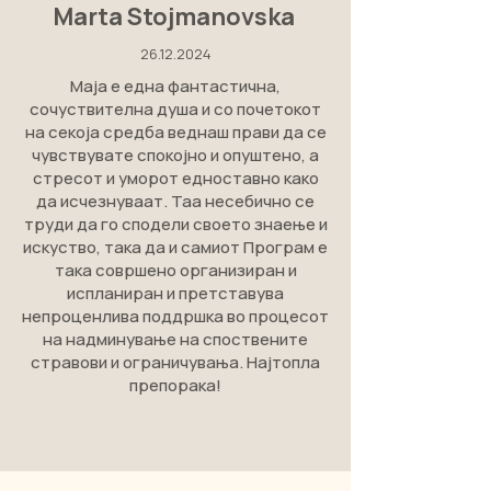
Marta Stojmanovska
26.12.2024
Маја е една фантастична,
сочуствителна душа и со почетокот
на секоја средба веднаш прави да се
чувствувате спокојно и опуштено, а
стресот и уморот едноставно како
да исчезнуваат. Таа несебично се
труди да го сподели своето знаење и
искуство, така да и самиот Програм е
така совршено организиран и
испланиран и претставува
непроценлива поддршка во процесот
на надминување на споствените
стравови и ограничувања. Најтопла
препорака!