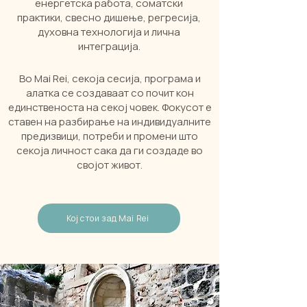
енергетска работа, соматски
практики, свесно дишење, регресија,
духовна технологија и лична
интеграција.
Во Mai Rei, секоја сесија, програма и
алатка се создаваат со почит кон
единственоста на секој човек. Фокусот е
ставен на разбирање на индивидуалните
предизвици, потреби и промени што
секоја личност сака да ги создаде во
својот живот.
Кој стои зад Mai Rei