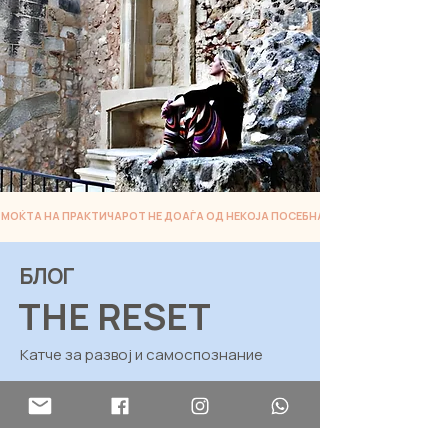
МОЌТА НА ПРАКТИЧАРОТ НЕ ДОАЃА ОД НЕКОЈА ПОСЕБНА СПОСОБНОСТ, ТУКУ 
БЛОГ
THE RESET
Катче за развој и самоспознание
Ресетирај се. Разбери што се случува во тебе