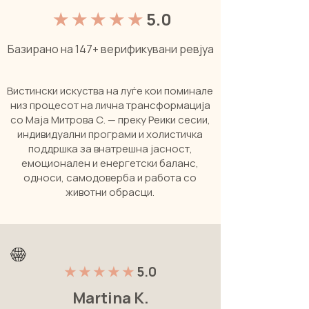
★ ★ ★ ★ ★
5.0
Базирано на 147+ верификувани ревјуа
Вистински искуства на луѓе кои поминале
низ процесот на лична трансформација
со Маја Митрова С. — преку Реики сесии,
индивидуални програми и холистичка
поддршка за внатрешна јасност,
емоционален и енергетски баланс,
односи, самодоверба и работа со
животни обрасци.
★ ★ ★ ★ ★
5.0
Martina K.