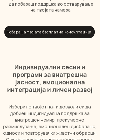
да побараш поддршка во остварување
на твојата намера.
Побарај ја твојата бесплатна консултација
Индивидуални сесии и
програми за внатрешна
јасност, емоционална
интеграција и личен развој
Избери го твојот пат и дозволи си да
добиеш индивидуална поддршка за
внатрешен немир, прекумерно
размислување, емоционален дисбаланс,
односи и повторувачки животни обрасци.
Секоја сесија е приспособена според