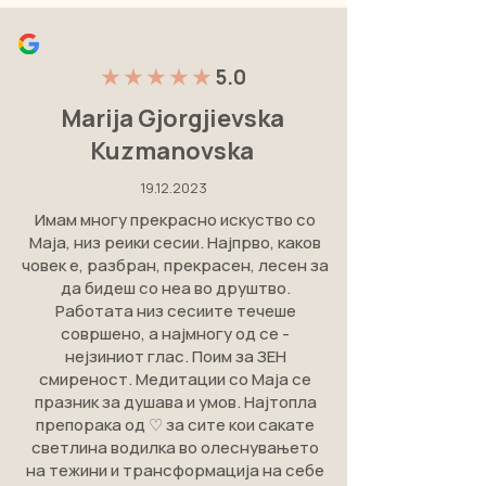
★ ★ ★ ★ ★
5.0
Marija Gjorgjievska
Kuzmanovska
19.12.2023
Имам многу прекрасно искуство со
Маја, низ реики сесии. Најпрво, каков
човек е, разбран, прекрасен, лесен за
да бидеш со неа во друштво.
Работата низ сесиите течеше
совршено, а најмногу од се -
нејзиниот глас. Поим за ЗЕН
смиреност. Медитации со Маја се
празник за душава и умов. Најтопла
препорака од ♡ за сите кои сакате
светлина водилка во олеснувањето
на тежини и трансформација на себе