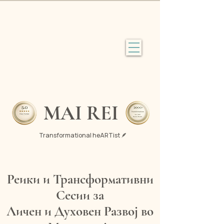
MAI REI
Transformational heARTist 🪶
Реики и Трансформативни
Сесии за
Личен и Духовен Развој во