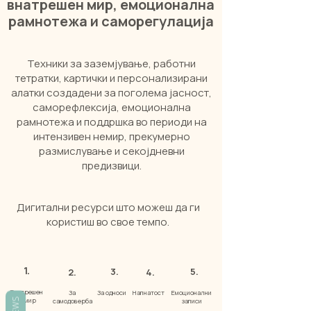
внатрешен мир, емоционална
рамнотежа и саморегулација
Техники за заземјување, работни
тетратки, картички и персонализирани
алатки создадени за поголема јасност,
саморефлексија, емоционална
рамнотежа и поддршка во периоди на
интензивен немир, прекумерно
размислување и секојдневни
предизвици.
Дигитални ресурси што можеш да ги
користиш во свое темпо.
1.
3.
5.
2.
4.
Внатрешен
За
За односи
Напнатост
Емоционални
немир
самодоверба
записи