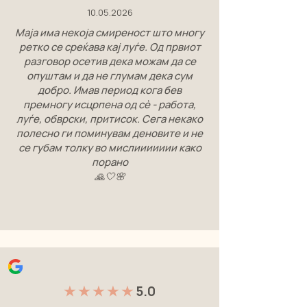
10.05.2026
Маја има некоја смиреност што многу
ретко се среќава кај луѓе. Од првиот
разговор осетив дека можам да се
опуштам и да не глумам дека сум
добро. Имав период кога бев
премногу исцрпена од сè - работа,
луѓе, обврски, притисок. Сега некако
полесно ги поминувам деновите и не
се губам толку во мислиииииии како
порано
🙏🤍🌸
★ ★ ★ ★ ★
5.0