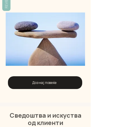
REVIEWS
Дознај повеќе
Сведоштва и искуства
од клиенти