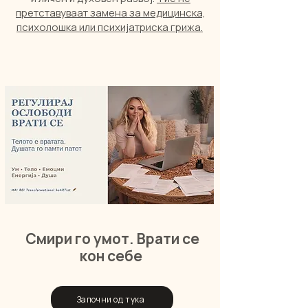
претставуваат замена за медицинска,
психолошка или психијатриска грижа.
Смири го умот. Врати се
кон себе
Започни од тука