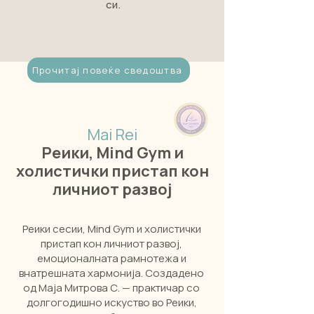
си.
Прочитај повеќе сведоштва
Mai Rei
Реики, Mind Gym и
холистички пристап кон
личниот развој
Реики сесии, Mind Gym и холистички
пристап кон личниот развој,
емоционалната рамнотежа и
внатрешната хармонија. Создадено
од Маја Митрова С. — практичар со
долгогодишно искуство во Реики,